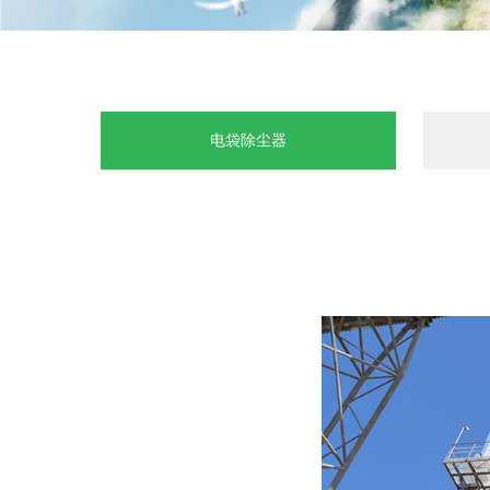
电袋除尘器